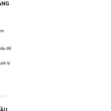
BẢNG
ảm
liệu để
uản lý
ĐẦU