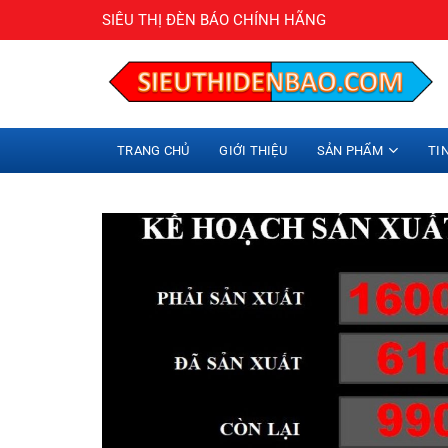
Bỏ
SIÊU THỊ ĐÈN BÁO CHÍNH HÃNG
qua
nội
dung
TRANG CHỦ
GIỚI THIỆU
SẢN PHẨM
TI