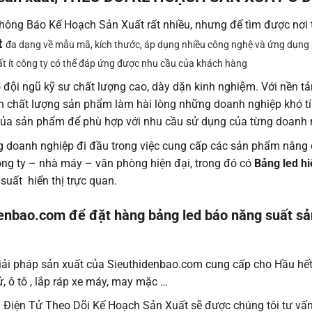
Thông Báo Kế Hoạch Sản Xuất rất nhiều, nhưng để tìm được nơi t
t
đa dạng về mẫu mã, kích thước, áp dụng nhiều công nghệ và ứng dụng
rất ít công ty có thể đáp ứng được nhu cầu của khách hàng
 đội ngũ kỹ sư chất lượng cao, dày dặn kinh nghiệm. Với nền t
nh chất lượng sản phẩm làm hài lòng những doanh nghiệp khó t
g của sản phẩm để phù hợp với nhu cầu sử dụng của từng doanh
g doanh nghiệp đi đầu trong việc cung cấp các sản phẩm nâng
ng ty – nhà máy – văn phòng hiện đại, trong đó có
Bảng led hi
 suất hiển thị trực quan.
denbao.com để đặt hàng bảng led báo năng suất sa
iải pháp sản xuất của Sieuthidenbao.com cung cấp cho Hầu hế
ử, ô tô , lắp ráp xe máy, may mặc …
Điện Tử Theo Dõi Kế Hoạch Sản Xuất sẽ được chúng tôi tư vấn