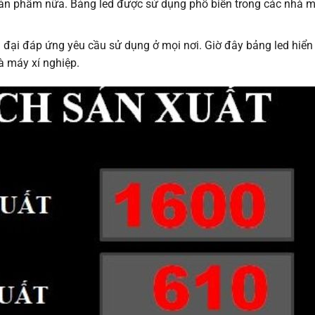
sản phẩm nữa. Bảng led được sử dụng phổ biến trong các nhà má
n đại đáp ứng yêu cầu sử dụng ở mọi nơi. Giờ đây bảng led hiển 
à máy xí nghiệp.