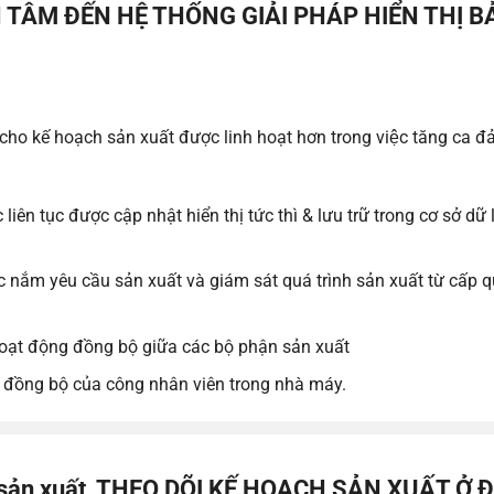
 TÂM ĐẾN HỆ THỐNG GIẢI PHÁP HIỂN THỊ 
p cho kế hoạch sản xuất được linh hoạt hơn trong việc tăng ca đ
 liên tục được cập nhật hiển thị tức thì & lưu trữ trong cơ sở dữ 
iệc nắm yêu cầu sản xuất và giám sát quá trình sản xuất từ ​​cấp q
ấu hoạt động đồng bộ giữa các bộ phận sản xuất
ệc đồng bộ của công nhân viên trong nhà máy.
sản xuất
, THEO DÕI KẾ HOẠCH SẢN XUẤT Ở 