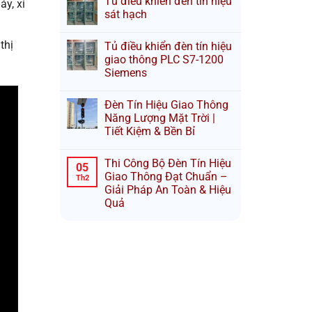
Tủ điều khiển đèn tín hiệu
y, xí
sát hạch
thị
Tủ điều khiển đèn tín hiệu
giao thông PLC S7-1200
Siemens
Đèn Tín Hiệu Giao Thông
Năng Lượng Mặt Trời |
Tiết Kiệm & Bền Bỉ
Thi Công Bộ Đèn Tín Hiệu
05
Giao Thông Đạt Chuẩn –
Th2
Giải Pháp An Toàn & Hiệu
Quả