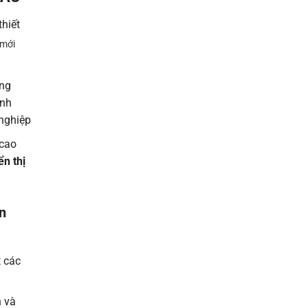
hiết
 mới
ảng
ính
 nghiệp
 cao
ển thị
̉n
t các
 và