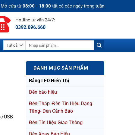
Mở cửa từ
08:00 - 18:00
tất cả các ngày trong tuần
Hotline tư vấn 24/7:
0392.096.660
Tìm
kiếm:
DANH MỤC SẢN PHẨM
Bảng LED Hiển Thị
Đèn báo hiệu
Đèn Tháp -Đèn Tín Hiệu Dạng
Tầng- Đèn Cảnh Báo
ặc USB
Đèn Tín Hiệu Giao Thông
Đèn Xoay Báo Hiệu