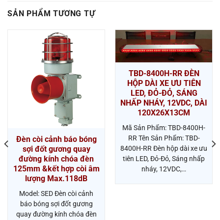
SẢN PHẨM TƯƠNG TỰ
TBD-8400H-RR ĐÈN
HỘP DÀI XE ƯU TIÊN
LED, ĐỎ-ĐỎ, SÁNG
NHẤP NHÁY, 12VDC, DÀI
120X26X13CM
Mã Sản Phẩm: TBD-8400H-
RR Tên Sản Phẩm: TBD-
Đèn còi cảnh báo bóng
8400H-RR Đèn hộp dài xe ưu
sợi đốt gương quay
đường kính chóa đèn
tiên LED, Đỏ-Đỏ, Sáng nhấp
125mm &kết hợp còi âm
nháy, 12VDC,…
lượng Max.118dB
Model: SED Đèn còi cảnh
báo bóng sợi đốt gương
quay đường kính chóa đèn