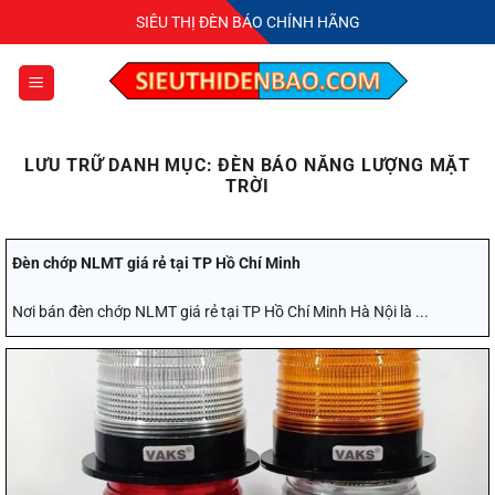
Bỏ
SIÊU THỊ ĐÈN BÁO CHÍNH HÃNG
qua
nội
dung
LƯU TRỮ DANH MỤC:
ĐÈN BÁO NĂNG LƯỢNG MẶT
TRỜI
Đèn chớp NLMT giá rẻ tại TP Hồ Chí Minh
Nơi bán đèn chớp NLMT giá rẻ tại TP Hồ Chí Minh Hà Nội là ...