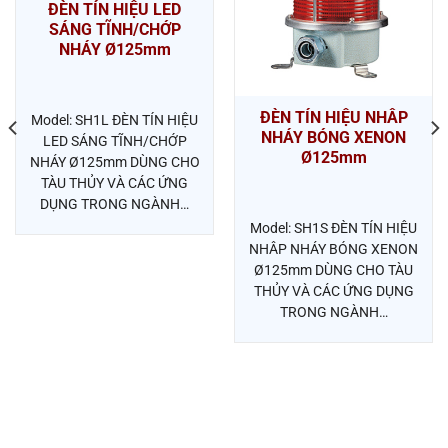
ĐÈN TÍN HIỆU LED
SÁNG TĨNH/CHỚP
NHÁY Ø125mm
ĐÈN TÍN HIỆU NHÂP
Model: SH1L ĐÈN TÍN HIỆU
NHÁY BÓNG XENON
LED SÁNG TĨNH/CHỚP
Ø125mm
NHÁY Ø125mm DÙNG CHO
TÀU THỦY VÀ CÁC ỨNG
DỤNG TRONG NGÀNH…
Model: SH1S ĐÈN TÍN HIỆU
NHÂP NHÁY BÓNG XENON
Ø125mm DÙNG CHO TÀU
THỦY VÀ CÁC ỨNG DỤNG
TRONG NGÀNH…