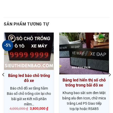
SẢN PHẨM TƯƠNG TỰ
-5%
Bảng led báo chỗ trống
Bảng led hiển thị số chỗ
đỗ xe
trống trong bãi đỗ xe
Báo chỗ đỗ xe tầng hầm
Khung bao sắt sơn đen Mặt
Báo số chỗ trống còn lại cho
bảng alu đen Icon, chữ mica
bãi gửi xe Kết nối phần
trắng Led P5 Giao tiếp
mềm…
Giá
Giá
4,000,000
₫
3,800,000
₫
tcp/ip hoặc RS485
gốc
hiện