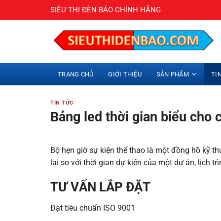
Bỏ
SIÊU THỊ ĐÈN BÁO CHÍNH HÃNG
qua
nội
dung
TRANG CHỦ
GIỚI THIỆU
SẢN PHẨM
TI
TIN TỨC
Bảng led thời gian biểu cho 
Bộ hẹn giờ sự kiện thể thao là một đồng hồ kỹ thu
lại so với thời gian dự kiến ​​của một dự án, lịch 
TƯ VẤN LẮP ĐẶT
Đạt tiêu chuẩn ISO 9001