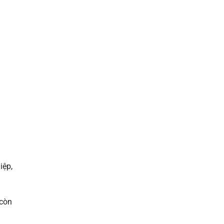
iệp,
 còn