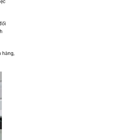
iệc
đối
ch
h hàng,