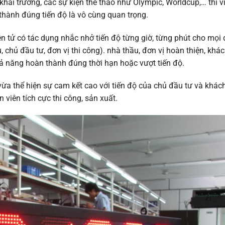
khai trương, các sự kiện thể thao như Olympic, Worldcup,… thì v
thành đúng tiến độ là vô cùng quan trọng.
ện tử có tác dụng nhắc nhở tiến độ từng giờ, từng phút cho mọi 
 chủ đầu tư, đơn vị thi công). nhà thầu, đơn vị hoàn thiện, khá
ả năng hoàn thành đúng thời hạn hoặc vượt tiến độ.
ừa thể hiện sự cam kết cao với tiến độ của chủ đầu tư và khác
 viên tích cực thi công, sản xuất.