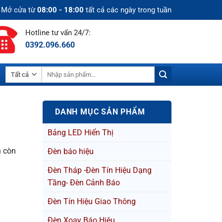
Mở cửa từ
08:00 - 18:00
tất cả các ngày trong tuần
Hotline tư vấn 24/7:
0392.096.660
Tìm
kiếm:
DANH MỤC SẢN PHẨM
Bảng LED Hiển Thị
n còn
Đèn báo hiệu
Đèn Tháp -Đèn Tín Hiệu Dạng
Tầng- Đèn Cảnh Báo
Đèn Tín Hiệu Giao Thông
Đèn Xoay Báo Hiệu