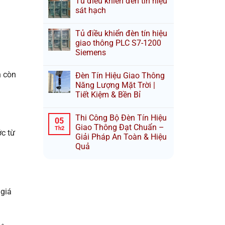
Tủ điều khiển đèn tín hiệu
sát hạch
Tủ điều khiển đèn tín hiệu
giao thông PLC S7-1200
Siemens
n còn
Đèn Tín Hiệu Giao Thông
Năng Lượng Mặt Trời |
Tiết Kiệm & Bền Bỉ
Thi Công Bộ Đèn Tín Hiệu
05
Giao Thông Đạt Chuẩn –
Th2
ớc từ
Giải Pháp An Toàn & Hiệu
Quả
 giá