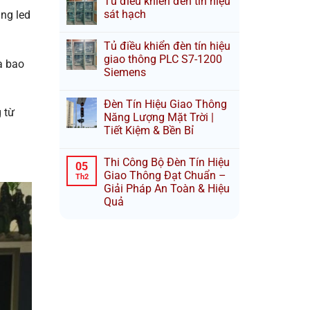
Tủ điều khiển đèn tín hiệu
sát hạch
ảng led
Tủ điều khiển đèn tín hiệu
giao thông PLC S7-1200
à bao
Siemens
Đèn Tín Hiệu Giao Thông
 từ
Năng Lượng Mặt Trời |
Tiết Kiệm & Bền Bỉ
Thi Công Bộ Đèn Tín Hiệu
05
Giao Thông Đạt Chuẩn –
Th2
Giải Pháp An Toàn & Hiệu
Quả