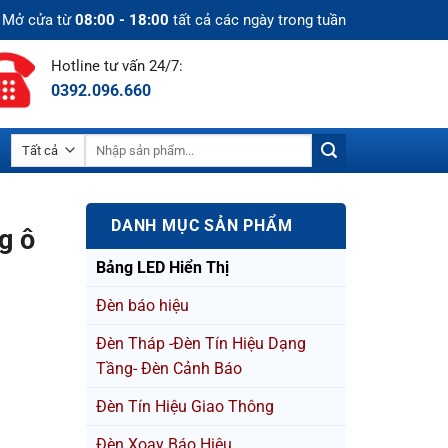
Mở cửa từ
08:00 - 18:00
tất cả các ngày trong tuần
Hotline tư vấn 24/7:
0392.096.660
Tìm
kiếm:
DANH MỤC SẢN PHẨM
g ô
Bảng LED Hiển Thị
Đèn báo hiệu
Đèn Tháp -Đèn Tín Hiệu Dạng
Tầng- Đèn Cảnh Báo
Đèn Tín Hiệu Giao Thông
Đèn Xoay Báo Hiệu