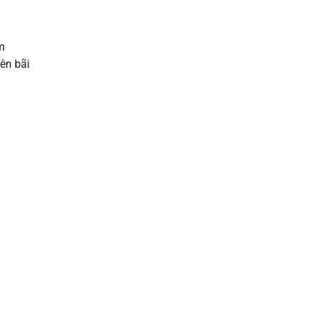
m
rên bãi