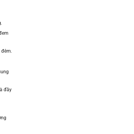
.
 đem
n đêm.
cung
và đầy
ờng