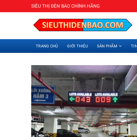
Bỏ
SIÊU THỊ ĐÈN BÁO CHÍNH HÃNG
qua
nội
dung
TRANG CHỦ
GIỚI THIỆU
SẢN PHẨM
TI