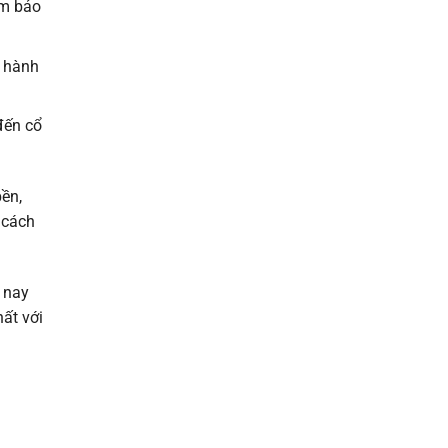
ảm bảo
o hành
đến cổ
bền,
 cách
 nay
ất với