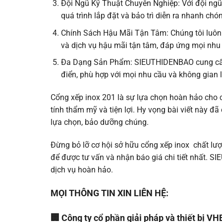
Đội Ngũ Kỹ Thuật Chuyên Nghiệp: Với đội ngũ
quá trình lắp đặt và bảo trì diễn ra nhanh chón
Chính Sách Hậu Mãi Tận Tâm: Chúng tôi luôn
và dịch vụ hậu mãi tận tâm, đáp ứng mọi nhu
Đa Dạng Sản Phẩm: SIEUTHIDENBAO cung cấp đ
điển, phù hợp với mọi nhu cầu và không gian l
Cổng xếp inox 201 là sự lựa chọn hoàn hảo cho cá
tính thẩm mỹ và tiện lợi. Hy vọng bài viết này 
lựa chọn, bảo dưỡng chúng.
Đừng bỏ lỡ cơ hội sở hữu cổng xếp inox chất lư
để được tư vấn và nhận báo giá chi tiết nhất. 
dịch vụ hoàn hảo.
MỌI THÔNG TIN XIN LIÊN HỆ:
🏢 Công ty cổ phần giải pháp và thiết bị V