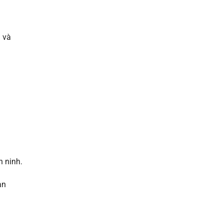
 và
n ninh.
an