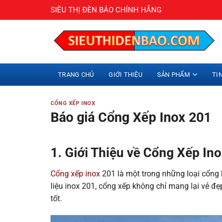
Bỏ
SIÊU THỊ ĐÈN BÁO CHÍNH HÃNG
qua
nội
dung
TRANG CHỦ
GIỚI THIỆU
SẢN PHẨM
TI
CỔNG XẾP INOX
Báo giá Cổng Xếp Inox 201
1. Giới Thiệu về Cổng Xếp In
Cổng xếp inox
201 là một trong những loại cổng h
liệu inox 201, cổng xếp không chỉ mang lại vẻ
tốt.