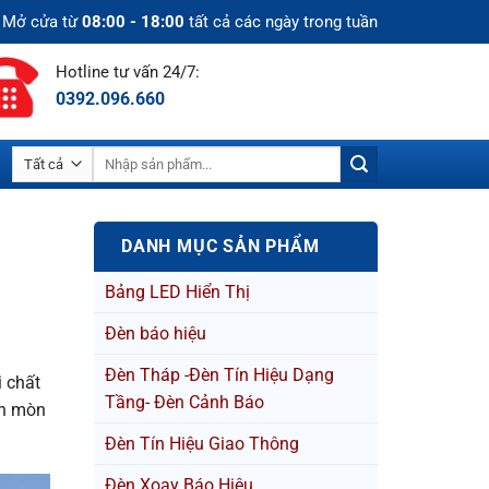
Mở cửa từ
08:00 - 18:00
tất cả các ngày trong tuần
Hotline tư vấn 24/7:
0392.096.660
Tìm
kiếm:
DANH MỤC SẢN PHẨM
Bảng LED Hiển Thị
Đèn báo hiệu
Đèn Tháp -Đèn Tín Hiệu Dạng
i chất
Tầng- Đèn Cảnh Báo
ăn mòn
Đèn Tín Hiệu Giao Thông
Đèn Xoay Báo Hiệu