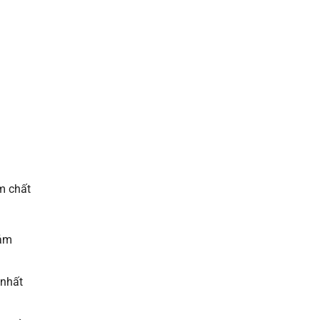
m chất
đảm
 nhất