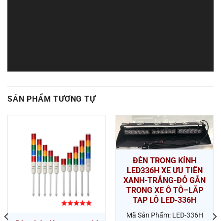
SẢN PHẨM TƯƠNG TỰ
ĐÈN TRONG KÍNH
LED336H XE ƯU TIÊN
XANH-TRẮNG-ĐỎ GẮN
TRONG XE Ô TÔ–LẮP
TAP LÔ LED-336H
Mã Sản Phẩm: LED-336H