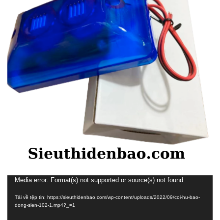
Trình
Media error: Format(s) not supported or source(s) not found
chơi
Tải về tệp tin: https://sieuthidenbao.com/wp-content/uploads/2022/09/coi-hu-bao-
Video
dong-sien-102-1.mp4?_=1