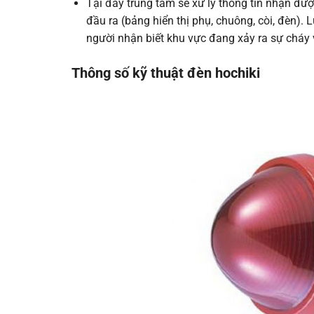
Tại đây trung tâm sẽ xử lý thông tin nhận được,
đầu ra (bảng hiển thị phụ, chuông, còi, đèn). 
người nhận biết khu vực đang xảy ra sự cháy và
Thông số kỹ thuật
đèn hochiki