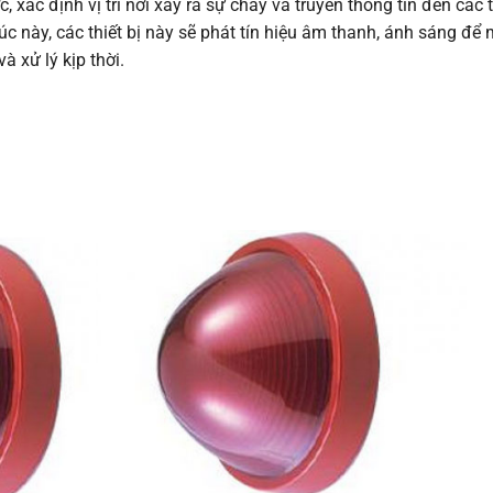
 xác định vị trí nơi xảy ra sự cháy và truyền thông tin đến các t
Lúc này, các thiết bị này sẽ phát tín hiệu âm thanh, ánh sáng để 
 xử lý kịp thời.