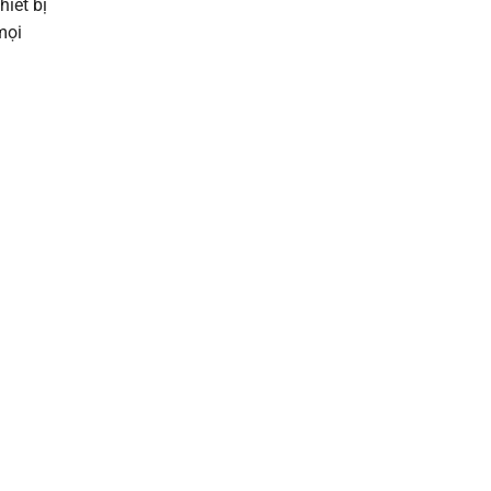
hiết bị
mọi