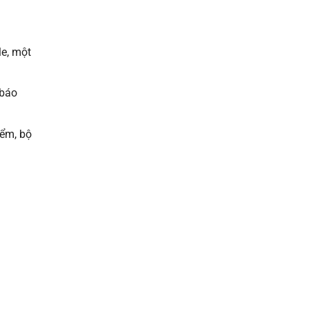
le, một
 báo
iểm, bộ