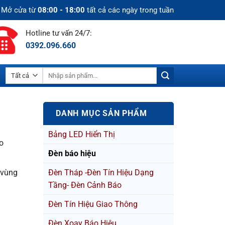
Mở cửa từ
08:00 - 18:00
tất cả các ngày trong tuần
Hotline tư vấn 24/7:
0392.096.660
Tìm
kiếm:
DANH MỤC SẢN PHẨM
Bảng LED Hiển Thị
o
Đèn báo hiệu
Đèn Tháp -Đèn Tín Hiệu Dạng
 vùng
Tầng- Đèn Cảnh Báo
Đèn Tín Hiệu Giao Thông
Đèn Xoay Báo Hiệu