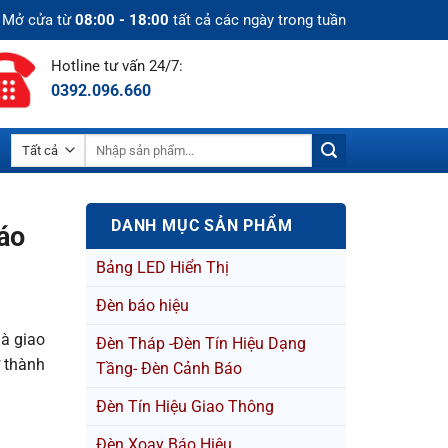
Mở cửa từ
08:00 - 18:00
tất cả các ngày trong tuần
Hotline tư vấn 24/7:
0392.096.660
Tìm
kiếm:
DANH MỤC SẢN PHẨM
báo
Bảng LED Hiển Thị
Đèn báo hiệu
là giao
Đèn Tháp -Đèn Tín Hiệu Dạng
ở thành
Tầng- Đèn Cảnh Báo
Đèn Tín Hiệu Giao Thông
Đèn Xoay Báo Hiệu