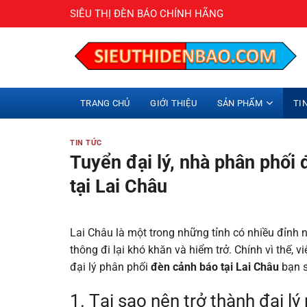
Bỏ
SIÊU THỊ ĐÈN BÁO CHÍNH HÃNG
qua
nội
dung
TRANG CHỦ
GIỚI THIỆU
SẢN PHẨM
TI
TIN TỨC
Tuyển đại lý, nhà phân phối 
tại Lai Châu
Lai Châu là một trong những tỉnh có nhiều đỉnh n
thông đi lại khó khăn và hiểm trở. Chính vì thế, v
đại lý phân phối
đèn cảnh báo tại Lai Châu
bạn s
1. Tại sao nên trở thành đại l