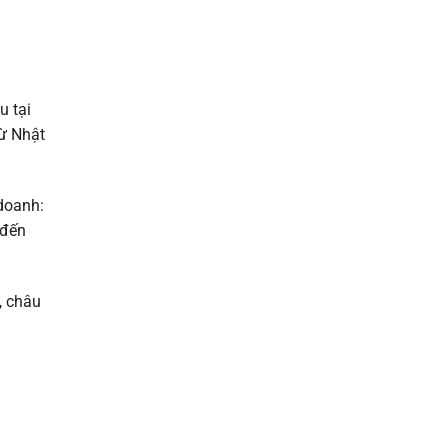
u tại
từ Nhật
 doanh:
 đến
, châu