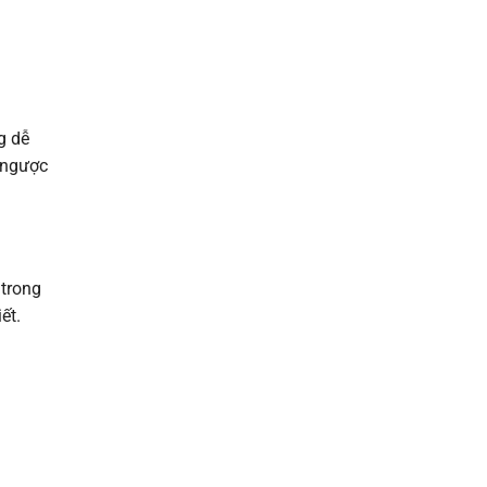
g dễ
 ngược
 trong
ết.