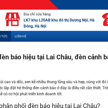
Địa chỉ cửa hàng:
LK7 khu L20AB khu đô thị Dương Nội, Hà
Đông, Hà Nội
N TỨC
LIÊN HỆ
đèn báo hiệu tại Lai Châu, đèn cảnh 
úi cao và dốc, xen kẽ nhiều thung lũng sâu và hẹp, cùng với đó 
iệc lắp đặt hệ thống đèn cảnh báo ở đây là điều rất cần thiết. Tr
ẽ có cơ hội phát triển kinh doanh tốt.
ý phân phối đèn báo hiệu tại Lai Châu?