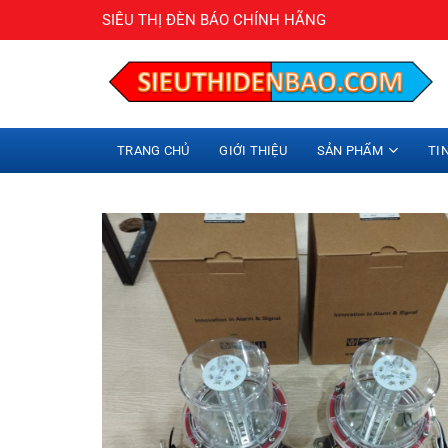
Bỏ
SIÊU THỊ ĐÈN BÁO CHÍNH HÃNG
qua
nội
dung
TRANG CHỦ
GIỚI THIỆU
SẢN PHẨM
TI