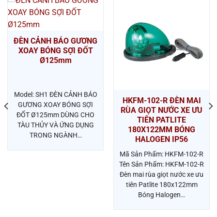
ĐÈN CẢNH BÁO GƯƠNG
XOAY BÓNG SỢI ĐỐT
Ø125mm
Model: SH1 ĐÈN CẢNH BÁO
HKFM-102-R ĐÈN MAI
GƯƠNG XOAY BÓNG SỢI
RÙA GIỌT NƯỚC XE ƯU
ĐỐT Ø125mm DÙNG CHO
TIÊN PATLITE
TÀU THỦY VÀ ỨNG DỤNG
180X122MM BÓNG
TRONG NGÀNH…
HALOGEN IP56
Mã Sản Phẩm: HKFM-102-R
Tên Sản Phẩm: HKFM-102-R
Đèn mai rùa giọt nước xe ưu
tiên Patlite 180x122mm
Bóng Halogen…