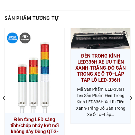
SẢN PHẨM TƯƠNG TỰ
ĐÈN TRONG KÍNH
LED336H XE ƯU TIÊN
XANH-TRẮNG-ĐỎ GẮN
TRONG XE Ô TÔ–LẮP
TAP LÔ LED-336H
Mã Sản Phẩm: LED-336H
Tên Sản Phẩm: Đèn Trong
Kính LED336H Xe Ưu Tiên
Xanh-Trắng-Đỏ Gắn Trong
Xe Ô Tô–Lắp…
Đèn tầng LED sáng
tĩnh/chớp nháy kết nối
không dây Dòng QTG-