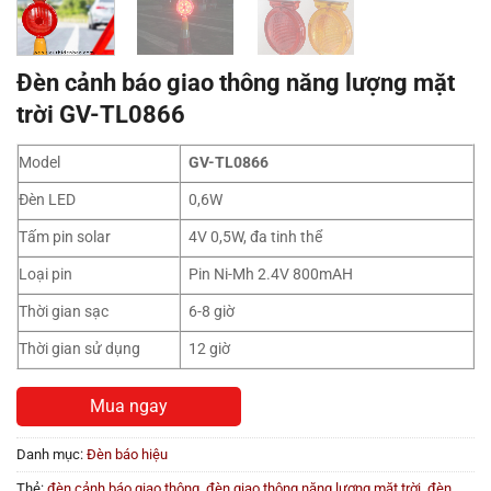
Đèn cảnh báo giao thông năng lượng mặt
trời GV-TL0866
Model
GV-TL0866
Đèn LED
0,6W
Tấm pin solar
4V 0,5W, đa tinh thể
Loại pin
Pin Ni-Mh 2.4V 800mAH
Thời gian sạc
6-8 giờ
Thời gian sử dụng
12 giờ
Mua ngay
Danh mục:
Đèn báo hiệu
Thẻ:
đèn cảnh báo giao thông
,
đèn giao thông năng lượng mặt trời
,
đèn