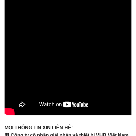
MỌI THÔNG TIN XIN LIÊN HỆ:
🏢
Công ty cổ phần giải pháp và thiết bị VHB Việt Nam