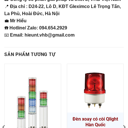
📍
Địa chỉ : D24-22, Lô D, KĐT Gleximco Lê Trọng Tấn,
La Phù, Hoài Đức, Hà Nội
💼
Mr Hiếu
☎️ Hotline/ Zalo: 094.654.2929
📧
Email: hieunt.vhb@gmail.com
SẢN PHẨM TƯƠNG TỰ
Đèn xoay có còi Qlight
Hàn Quốc