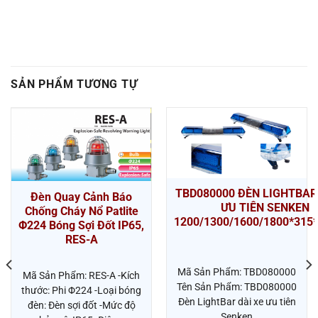
SẢN PHẨM TƯƠNG TỰ
TBD080000 ĐÈN LIGHTBAR 
Đèn Quay Cảnh Báo
ƯU TIÊN SENKEN
Chống Cháy Nổ Patlite
1200/1300/1600/1800*31
Φ224 Bóng Sợi Đốt IP65,
RES-A
Mã Sản Phẩm: TBD080000
Mã Sản Phẩm: RES-A -Kích
Tên Sản Phẩm: TBD080000
thước: Phi Φ224 -Loại bóng
Đèn LightBar dài xe ưu tiên
đèn: Đèn sợi đốt -Mức độ
Senken