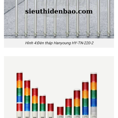
Hình 4:Đèn tháp Hanyoung HY-TN-220-2