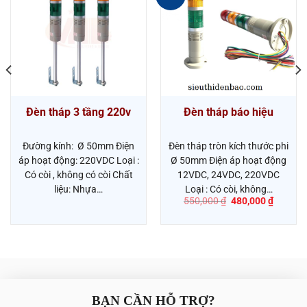
Đèn tháp 3 tầng 220v
Đèn tháp báo hiệu
Đường kính: Ø 50mm Điện
Đèn tháp tròn kích thước phi
áp hoạt động: 220VDC Loại :
Ø 50mm Điện áp hoạt động
Có còi , không có còi Chất
12VDC, 24VDC, 220VDC
liệu: Nhựa…
Loại : Có còi, không…
Giá
Giá
550,000
₫
480,000
₫
gốc
hiện
là:
tại
550,000 ₫.
là:
480,000
BẠN CẦN HỖ TRỢ?