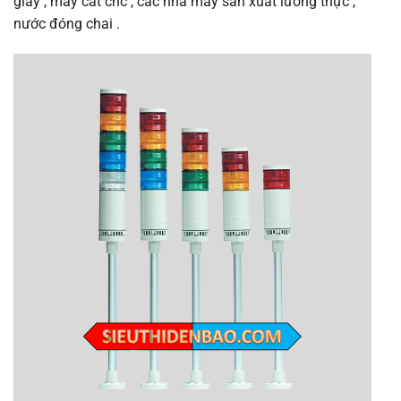
giấy , máy cắt cnc , các nhà máy sản xuất lương thực ,
nước đóng chai .