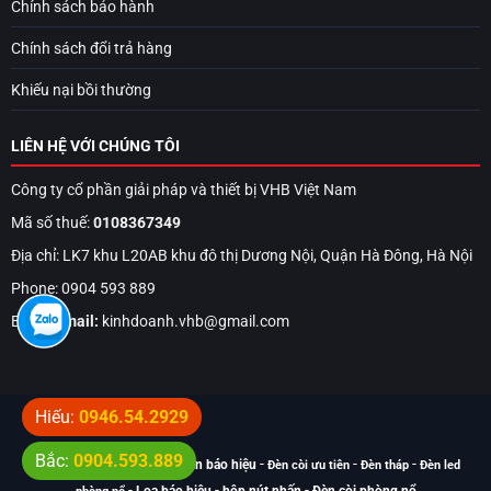
Chính sách bảo hành
Chính sách đổi trả hàng
Khiếu nại bồi thường
LIÊN HỆ VỚI CHÚNG TÔI
Công ty cổ phần giải pháp và thiết bị VHB Việt Nam
Mã số thuế:
0108367349
Địa chỉ: LK7 khu L20AB khu đô thị Dương Nội, Quận Hà Đông, Hà Nội
Phone: 0904 593 889
Email:
Email:
kinhdoanh.vhb@gmail.com
Hiếu:
0946.54.2929
Bắc:
0904.593.889
Top từ khóa tìm kiếm:
-
-
-
Đèn báo hiệu
Đèn còi ưu tiên
Đèn tháp
Đèn led
-
-
-
Loa báo hiệu
hộp nút nhấn
Đèn còi phòng nổ