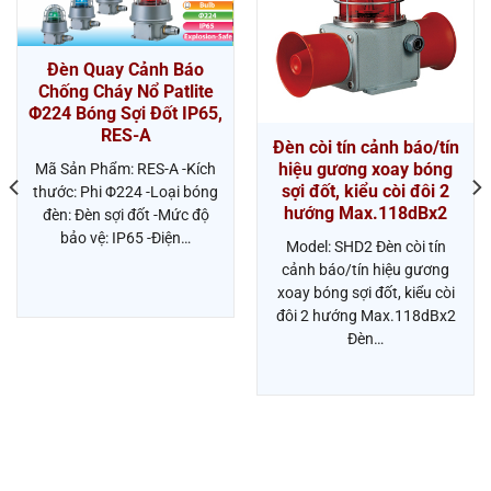
Đèn Quay Cảnh Báo
Chống Cháy Nổ Patlite
Φ224 Bóng Sợi Đốt IP65,
RES-A
Đèn còi tín cảnh báo/tín
hiệu gương xoay bóng
Mã Sản Phẩm: RES-A -Kích
sợi đốt, kiểu còi đôi 2
thước: Phi Φ224 -Loại bóng
hướng Max.118dBx2
đèn: Đèn sợi đốt -Mức độ
bảo vệ: IP65 -Điện…
Model: SHD2 Đèn còi tín
cảnh báo/tín hiệu gương
xoay bóng sợi đốt, kiểu còi
đôi 2 hướng Max.118dBx2
Đèn…