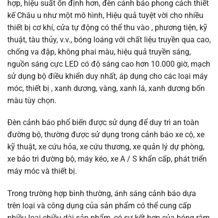
hợp, hiệu suất ổn định hơn, đèn cảnh báo phong cách thiết
kế Châu u như một mô hình, Hiệu quả tuyệt vời cho nhiều
thiết bị cơ khí, cửa tự động có thể thu vào , phương tiện, kỹ
thuật, tàu thủy, v.v., bóng loáng với chất liệu truyền qua cao,
chống va đập, không phai màu, hiệu quả truyền sáng,
nguồn sáng cực LED có độ sáng cao hơn 10.000 giờ, mạch
sử dụng bộ điều khiển duy nhất, áp dụng cho các loại máy
móc, thiết bị , xanh dương, vàng, xanh lá, xanh dương bốn
màu tùy chọn.
Đèn cảnh báo phổ biến được sử dụng để duy trì an toàn
đường bộ, thường được sử dụng trong cảnh báo xe cộ, xe
kỹ thuật, xe cứu hỏa, xe cứu thương, xe quản lý dự phòng,
xe bảo trì đường bộ, máy kéo, xe A / S khẩn cấp, phát triển
máy móc và thiết bị.
Trong trường hợp bình thường, ánh sáng cảnh báo dựa
trên loại và công dụng của sản phẩm có thể cung cấp
nhiều loại chiều dài sản phẩm, có sự kết hợp của bóng râm