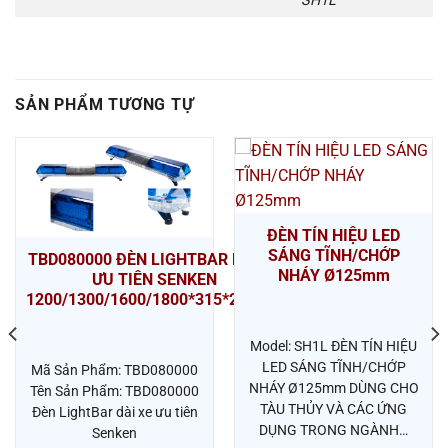
SH1L
SẢN PHẨM TƯƠNG TỰ
ĐÈN TÍN HIỆU LED
SÁNG TĨNH/CHỚP
TBD080000 ĐÈN LIGHTBAR DÀI XE
NHÁY Ø125mm
ƯU TIÊN SENKEN
1200/1300/1600/1800*315*215MM
Model: SH1L ĐÈN TÍN HIỆU
LED SÁNG TĨNH/CHỚP
Mã Sản Phẩm: TBD080000
NHÁY Ø125mm DÙNG CHO
Tên Sản Phẩm: TBD080000
TÀU THỦY VÀ CÁC ỨNG
Đèn LightBar dài xe ưu tiên
DỤNG TRONG NGÀNH…
Senken