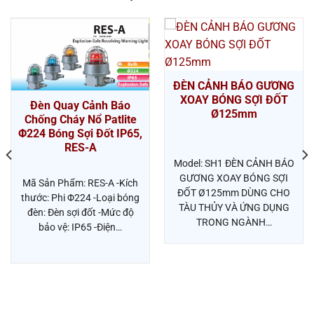
ĐÈN CẢNH BÁO GƯƠNG
XOAY BÓNG SỢI ĐỐT
Đèn Quay Cảnh Báo
Ø125mm
Chống Cháy Nổ Patlite
Φ224 Bóng Sợi Đốt IP65,
RES-A
Model: SH1 ĐÈN CẢNH BÁO
GƯƠNG XOAY BÓNG SỢI
Mã Sản Phẩm: RES-A -Kích
ĐỐT Ø125mm DÙNG CHO
thước: Phi Φ224 -Loại bóng
TÀU THỦY VÀ ỨNG DỤNG
đèn: Đèn sợi đốt -Mức độ
TRONG NGÀNH…
bảo vệ: IP65 -Điện…