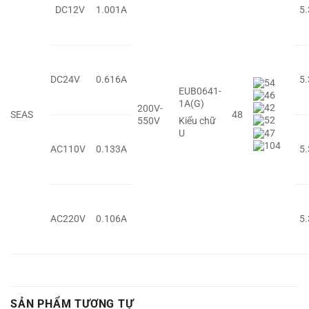
DC12V
1.001A
5
DC24V
0.616A
5
EUB0641-
1A(G)
200V-
SEAS
48
550V
Kiểu chữ
U
AC110V
0.133A
5
AC220V
0.106A
5
SẢN PHẨM TƯƠNG TỰ