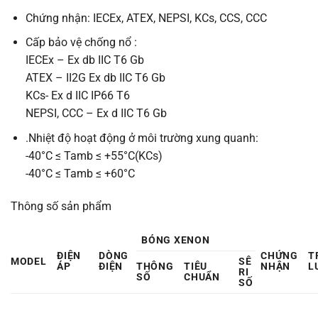
Chứng nhận: IECEx, ATEX, NEPSI, KCs, CCS, CCC
Cấp bảo vệ chống nổ :
IECEx – Ex db IIC T6 Gb
ATEX –
II2G Ex db IIC T6 Gb
KCs- Ex d IIC IP66 T6
NEPSI, CCC – Ex d IIC T6 Gb
.Nhiệt độ hoạt động ở môi trường xung quanh:
-40°C ≤ Tamb ≤ +55°C(KCs)
-40°C ≤ Tamb ≤ +60°C
Thông số sản phẩm
BÓNG XENON
ĐIỆN
DÒNG
CHỨNG
T
MODEL
SÊ
ÁP
ĐIỆN
THÔNG
TIÊU
NHẬN
L
RI
SỐ
CHUẨN
SỐ