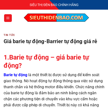
Bỏ
SIÊU THỊ ĐÈN BÁO CHÍNH HÃNG
qua
nội
dung
TIN TỨC
Giá barie tự động-Barrier tự động giá rẻ
1.Barie tự động – giá barie tự
động?
Barie tự động
là một thiết bị được sử dụng để kiểm soát
giao thông. Nó hoạt động tự động thông qua việc sử dụng
thanh chắn và hệ thống motor điều khiển. Chức năng chính
của barie tự động là đảm bảo an ninh bằng cách ngăn
chặn các phương tiện di chuyển vào khu vực cấm hoặc
phải được cấp phép di chuyển. Thiết bị này có khả năng