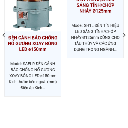
SÁNG TĨNH/CHỚP
NHÁY Ø125mm
Model: SH1L ĐÈN TÍN HIỆU
LED SÁNG TĨNH/CHỚP
ĐÈN CẢNH BÁO CHỐNG
NHÁY Ø125mm DÙNG CHO
NỔ GƯƠNG XOAY BÓNG
TÀU THỦY VÀ CÁC ỨNG
LED ø150mm
DỤNG TRONG NGÀNH…
Model: SAELR ĐÈN CẢNH
BÁO CHỐNG NỔ GƯƠNG
XOAY BÓNG LED ø150mm
Kích thước bên ngoài (mm)
Điện áp Kích…