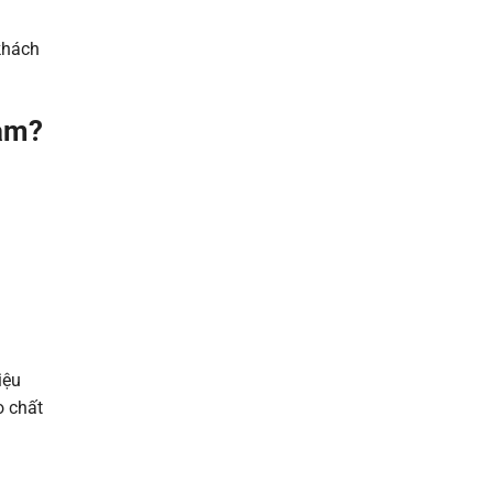
khách
Nam?
iệu
o chất