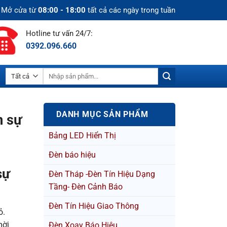
Mở cửa từ
08:00 - 18:00
tất cả các ngày trong tuần
Hotline tư vấn 24/7:
0392.096.660
Tìm
kiếm:
DANH MỤC SẢN PHẨM
m sự
Bảng LED Hiển Thị
Đèn báo hiệu
sự
Đèn Tháp -Đèn Tín Hiệu Dạng
Tầng- Đèn Cảnh Báo
Đèn Tín Hiệu Giao Thông
ỏ.
mời
Đèn Xoay Báo Hiệu