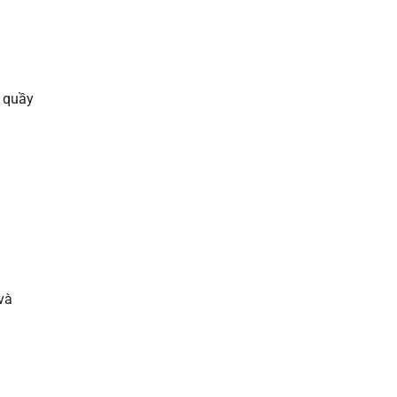
i quầy
và