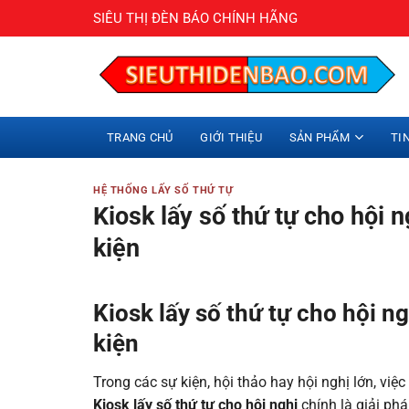
Bỏ
SIÊU THỊ ĐÈN BÁO CHÍNH HÃNG
qua
nội
dung
TRANG CHỦ
GIỚI THIỆU
SẢN PHẨM
TI
HỆ THỐNG LẤY SỐ THỨ TỰ
Kiosk lấy số thứ tự cho hội 
kiện
Kiosk lấy số thứ tự cho hội n
kiện
Trong các sự kiện, hội thảo hay hội nghị lớn, việ
Kiosk lấy số thứ tự cho hội nghị
chính là giải phá