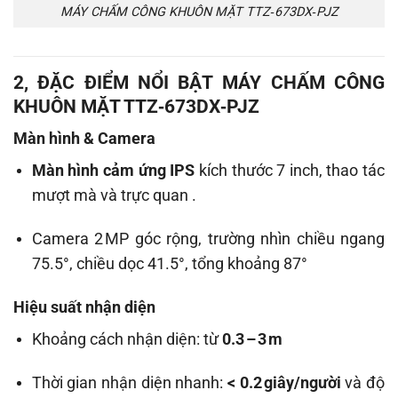
MÁY CHẤM CÔNG KHUÔN MẶT TTZ‑673DX‑PJZ
2, ĐẶC ĐIỂM NỔI BẬT
MÁY CHẤM CÔNG
KHUÔN MẶT TTZ‑673DX‑PJZ
Màn hình & Camera
Màn hình cảm ứng IPS
kích thước 7 inch, thao tác
mượt mà và trực quan
.
Camera 2 MP góc rộng, trường nhìn chiều ngang
75.5°, chiều dọc 41.5°, tổng khoảng 87°
Hiệu suất nhận diện
Khoảng cách nhận diện: từ
0.3 – 3 m
Thời gian nhận diện nhanh:
< 0.2 giây/người
và độ