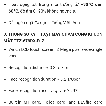
Hoạt động tốt trong môi trường từ
–30 °C đến
60 °C
, độ ẩm 0–90% không ngưng tụ
Dải ngôn ngữ đa dạng: Tiếng Việt, Anh…
3. THÔNG SỐ KỸ THUẬT
MÁY CHẤM CÔNG KHUÔN
MẶT TTZ‑673DX‑PJZ
7-inch LCD touch screen, 2 Mega pixel wide-angle
lens
Recognition distance: 0.3 to 3 m
Face recognition duration < 0.2 s/User
Face recognition accuracy rate ≥ 99%
Built-in M1 card, Felica card, and DESfire card