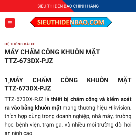
Bỏ
SIÊU THỊ ĐÈN BÁO CHÍNH HÃNG
qua
nội
dung
HỆ THỐNG BÃI XE
MÁY CHẤM CÔNG KHUÔN MẶT
TTZ‑673DX‑PJZ
1,MÁY CHẤM CÔNG KHUÔN MẶT
TTZ‑673DX‑PJZ
TTZ‑673DX‑PJZ là
thiết bị chấm công và kiểm soát
ra vào bằng khuôn mặt
mang thương hiệu Hikvision,
thích hợp dùng trong doanh nghiệp, nhà máy, trường
học, bệnh viện, trạm ga, và nhiều môi trường đòi hỏi
an ninh cao