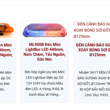
ML900B Đèn Mini
ĐÈN CẢNH BÁO G
n Mini
LightBar LED 440mm,
XOAY BÓNG SỢI 
600mm,
Nam Châm, Tẩu Nguồn,
Ø125mm
 Nguồn,
Gắn Nóc
Đèn hộp ngắn ưu tiên Mini
Model: SH1T ĐÈN 
iên Mini
LED Lightbar Điện áp: DC
BÁO GƯƠNG XOAY 
 áp: DC
12V (24V tùy chọn) Màu
SỢI ĐỐT, Ø125mm T
n) Đèn
đèn LED: A-Vàng, R-Đỏ, B-
BỊ HỘP ĐẤU NỐI D
iên…
Xanh Blue, W-Trắng…
CHO TÀU THỦY…