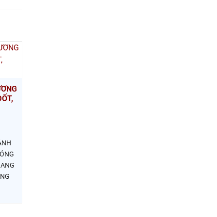
ƯƠNG
ĐỐT,
CẢNH
BÓNG
RANG
ÙNG