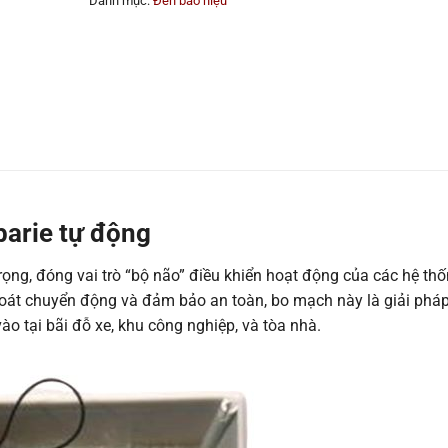
Danh mục:
Đèn báo hiệu
barie tự động
ọng, đóng vai trò “bộ não” điều khiển hoạt động của các hệ th
m soát chuyển động và đảm bảo an toàn, bo mạch này là giải phá
ào tại bãi đỗ xe, khu công nghiệp, và tòa nhà.