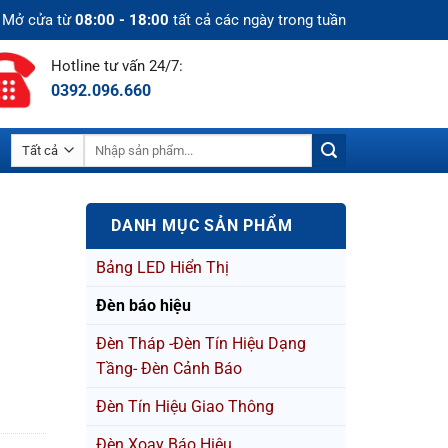
Mở cửa từ
08:00 - 18:00
tất cả các ngày trong tuần
Hotline tư vấn 24/7:
0392.096.660
Tìm
kiếm:
DANH MỤC SẢN PHẨM
Bảng LED Hiển Thị
Đèn báo hiệu
Đèn Tháp -Đèn Tín Hiệu Dạng
Tầng- Đèn Cảnh Báo
Đèn Tín Hiệu Giao Thông
Đèn Xoay Báo Hiệu