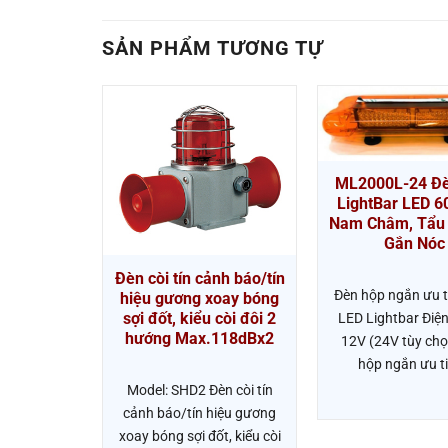
SẢN PHẨM TƯƠNG TỰ
0 ĐÈN
ML2000L-24 Đè
ÀI XE ƯU
LightBar LED 
NKEN
Nam Châm, Tẩu
Gắn Nóc
TBD020000
Đèn còi tín cảnh báo/tín
Đèn hộp ngắn ưu t
hiệu gương xoay bóng
 TBD020000
sợi đốt, kiểu còi đôi 2
LED Lightbar Điện
 xe ưu tiên
hướng Max.118dBx2
12V (24V tùy chọ
n
hộp ngắn ưu t
Model: SHD2 Đèn còi tín
cảnh báo/tín hiệu gương
xoay bóng sợi đốt, kiểu còi