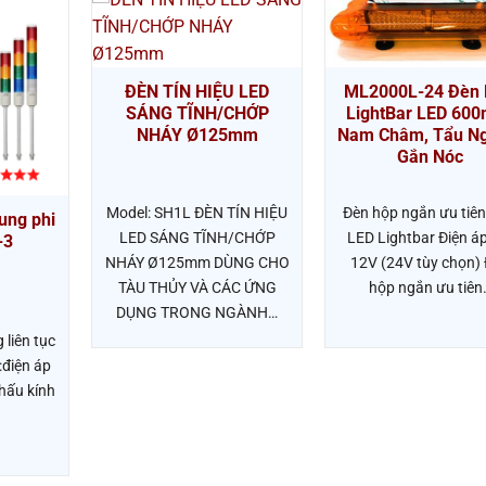
ĐÈN TÍN HIỆU LED
ML2000L-24 Đèn 
SÁNG TĨNH/CHỚP
LightBar LED 60
NHÁY Ø125mm
Nam Châm, Tẩu Ng
Gắn Nóc
Model: SH1L ĐÈN TÍN HIỆU
Đèn hộp ngắn ưu tiên
ung phi
LED SÁNG TĨNH/CHỚP
LED Lightbar Điện áp
-3
NHÁY Ø125mm DÙNG CHO
12V (24V tùy chọn)
TÀU THỦY VÀ CÁC ỨNG
hộp ngắn ưu tiên
DỤNG TRONG NGÀNH…
 liên tục
:điện áp
Thấu kính