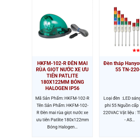
ảnh Báo
ổ Patlite
Sợi Đốt
ES-A
HKFM-102-R ĐÈN MAI
Đèn tháp Hanyo
RÙA GIỌT NƯỚC XE ƯU
55 TN-220
ES-A -Kích
TIÊN PATLITE
 -Loại bóng
180X122MM BÓNG
ốt -Mức độ
HALOGEN IP56
5 -Điện…
Mã Sản Phẩm: HKFM-102-R
Loại đèn :LED sáng
Tên Sản Phẩm: HKFM-102-
phi 55 Nguồn cấp 
R Đèn mai rùa giọt nước xe
220VAC Vật liệu : 
ưu tiên Patlite 180x122mm
- AS…
Bóng Halogen…