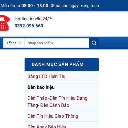
Mở cửa từ
08:00 - 18:00
tất cả các ngày trong tuần
Hotline tư vấn 24/7:
0392.096.660
Tìm
kiếm:
DANH MỤC SẢN PHẨM
Bảng LED Hiển Thị
Đèn báo hiệu
Đèn Tháp -Đèn Tín Hiệu Dạng
Tầng- Đèn Cảnh Báo
Đèn Tín Hiệu Giao Thông
Đèn Xoay Báo Hiệu