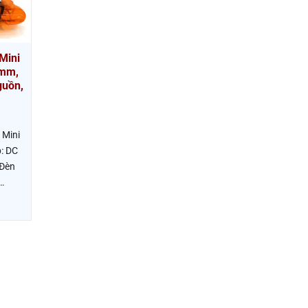
Mini
0mm,
uồn,
 Mini
: DC
 Đèn
…