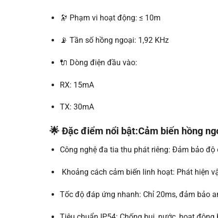
🔭 Phạm vi hoạt động: ≤ 10m
📡 Tần số hồng ngoại: 1,92 KHz
🔌 Dòng điện đầu vào:
RX: 15mA
TX: 30mA
🌟
Đặc điểm nổi bật:Cảm biến hồng ng
Công nghệ đa tia thu phát riêng: Đảm bảo độ 
Khoảng cách cảm biến linh hoạt: Phát hiện vật
Tốc độ đáp ứng nhanh: Chỉ 20ms, đảm bảo an 
Tiêu chuẩn IP54: Chống bụi, nước, hoạt động b