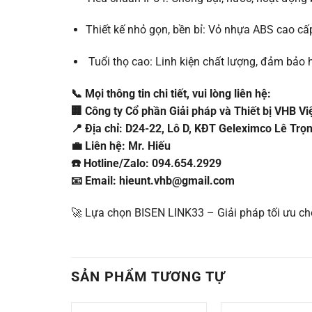
Thiết kế nhỏ gọn, bền bỉ: Vỏ nhựa ABS cao cấp,
Tuổi thọ cao: Linh kiện chất lượng, đảm bảo 
📞 Mọi thông tin chi tiết, vui lòng liên hệ:
🏢 Công ty Cổ phần Giải pháp và Thiết bị VHB V
📍 Địa chỉ: D24-22, Lô D, KĐT Geleximco Lê Trọ
💼 Liên hệ: Mr. Hiếu
☎️ Hotline/Zalo: 094.654.2929
📧 Email: hieunt.vhb@gmail.com
🚀 Lựa chọn BISEN LINK33 – Giải pháp tối ưu ch
SẢN PHẨM TƯƠNG TỰ