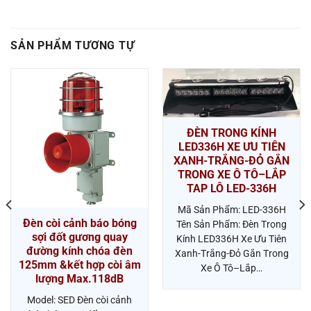
SẢN PHẨM TƯƠNG TỰ
ĐÈN TRONG KÍNH
LED336H XE ƯU TIÊN
XANH-TRẮNG-ĐỎ GẮN
TRONG XE Ô TÔ–LẮP
TAP LÔ LED-336H
Mã Sản Phẩm: LED-336H
Đèn còi cảnh báo bóng
Tên Sản Phẩm: Đèn Trong
sợi đốt gương quay
Kính LED336H Xe Ưu Tiên
đường kính chóa đèn
Xanh-Trắng-Đỏ Gắn Trong
125mm &kết hợp còi âm
Xe Ô Tô–Lắp…
lượng Max.118dB
Model: SED Đèn còi cảnh