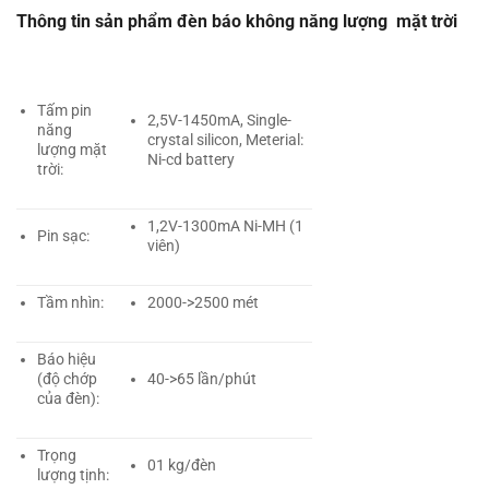
Thông tin sản phẩm đèn báo không năng lượng mặt trời
Tấm pin
2,5V-1450mA, Single-
năng
crystal silicon, Meterial:
lượng mặt
Ni-cd battery
trời:
1,2V-1300mA Ni-MH (1
Pin sạc:
viên)
Tầm nhìn:
2000->2500 mét
Báo hiệu
(độ chớp
40->65 lần/phút
của đèn):
Trọng
01 kg/đèn
lượng tịnh: