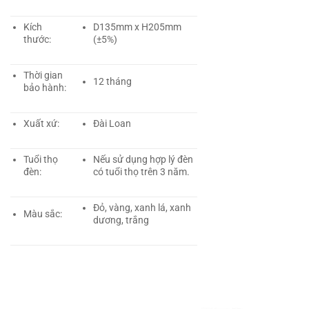
Kích
D135mm x H205mm
thước:
(±5%)
Thời gian
12 tháng
bảo hành:
Xuất xứ:
Đài Loan
Tuổi thọ
Nếu sử dụng hợp lý đèn
đèn:
có tuổi thọ trên 3 năm.
Đỏ, vàng, xanh lá, xanh
Màu sắc:
dương, trắng