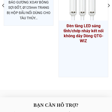
BÁO GƯƠNG XOAY BÓNG
SỢI ĐỐT, Ø125mm TRANG
BỊ HỘP ĐẤU NỐI DÙNG CHO
TÀU THỦY…
Đèn tầng LED sáng
tĩnh/chớp nháy kết nối
không dây Dòng QTG-
WIZ
BẠN CẦN HỖ TRỢ?