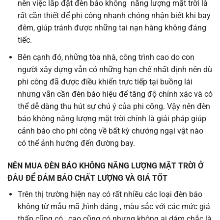
nên việc lắp đặt đèn báo không năng lượng mặt trời là
rất cần thiết để phi công nhanh chóng nhận biết khi bay
đêm, giúp tránh được những tai nạn hàng không đáng
tiếc.
Bên cạnh đó, những tòa nhà, công trình cao do con
người xây dựng vẫn có những hạn chế nhất định nên dù
phi công đã được điều khiển trực tiếp tại buồng lái
nhưng vẫn cần đèn báo hiệu để tăng độ chính xác và có
thể dễ dàng thu hút sự chú ý của phi công. Vậy nên đèn
báo không năng lượng mặt trời chính là giải pháp giúp
cảnh báo cho phi công về bất kỳ chướng ngại vật nào
có thể ảnh hướng đến đường bay.
NÊN MUA ĐÈN BÁO KHÔNG NĂNG LƯỢNG MẶT TRỜI Ở
ĐÂU ĐỂ ĐẢM BẢO CHẤT LƯỢNG VÀ GIÁ TỐT
Trên thị trường hiện nay có rất nhiều các loại đèn báo
không từ mẫu mã ,hình dáng , màu sắc với các mức giá
thấp cũng có , cao cũng có nhưng không ai dám chắc là