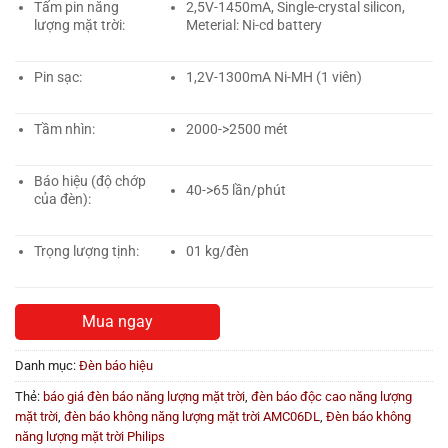
Tấm pin năng
2,5V-1450mA, Single-crystal silicon,
lượng mặt trời:
Meterial: Ni-cd battery
Pin sạc:
1,2V-1300mA Ni-MH (1 viên)
Tầm nhìn:
2000->2500 mét
Báo hiệu (độ chớp
40->65 lần/phút
của đèn):
Trọng lượng tịnh:
01 kg/đèn
Mua ngay
Danh mục:
Đèn báo hiệu
Thẻ:
báo giá đèn báo năng lượng mặt trời
,
đèn báo độc cao năng lượng
mặt trời
,
đèn báo không năng lượng mặt trời AMC06DL
,
Đèn báo không
năng lượng mặt trời Philips