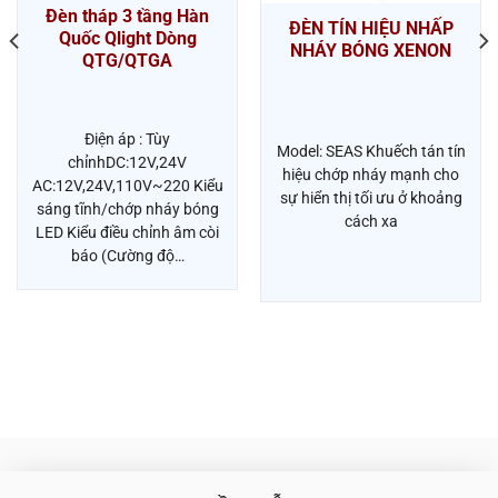
Đèn tháp 3 tầng Hàn
ĐÈN TÍN HIỆU NHẤP
Quốc Qlight Dòng
NHÁY BÓNG XENON
QTG/QTGA
Điện áp : Tùy
Model: SEAS Khuếch tán tín
chỉnhDC:12V,24V
hiệu chớp nháy mạnh cho
AC:12V,24V,110V~220 Kiểu
sự hiển thị tối ưu ở khoảng
sáng tĩnh/chớp nháy bóng
cách xa
LED Kiểu điều chỉnh âm còi
báo (Cường độ…