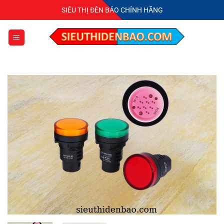
Bỏ
SIÊU THỊ ĐÈN BÁO CHÍNH HÃNG
qua
nội
dung