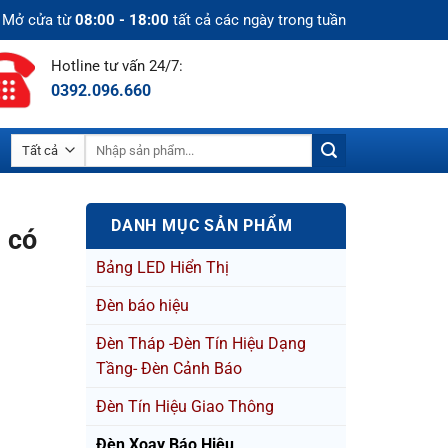
Mở cửa từ
08:00 - 18:00
tất cả các ngày trong tuần
Hotline tư vấn 24/7:
0392.096.660
Tìm
kiếm:
DANH MỤC SẢN PHẨM
 có
Bảng LED Hiển Thị
Đèn báo hiệu
Đèn Tháp -Đèn Tín Hiệu Dạng
Tầng- Đèn Cảnh Báo
Đèn Tín Hiệu Giao Thông
Đèn Xoay Báo Hiệu