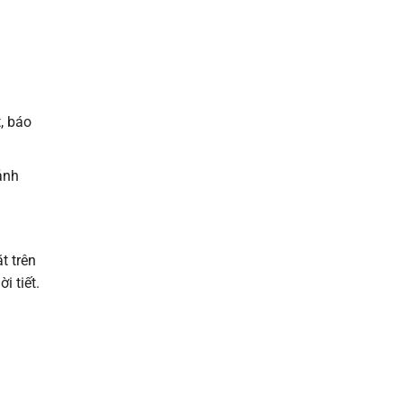
, báo
ảnh
t trên
i tiết.