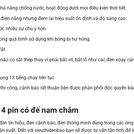
ả năng chống nước, hoạt động dưới mọi điều kiện thời tiết.
t điện năng nhưng đem lại hiệu suất ổn định và độ sáng cao.
ợc nhiều sự chú ý hơn.
rong quá trình sử dụng khi bóng bị hư hỏng.
đặt
ào có sắt thép thay vì phải bắt vít, bắt lỗ như các đèn xoay cả
ụng 13 tiếng chạy liên tục
thi công, cảnh báo rất thuận tiện được phân phối độc quyền bả
 4 pin có đế nam châm
n tín hiệu, đèn cảnh báo, đèn thông minh dùng trong các ứng
̉n xuất. Đến với sieuthidenbao bạn sẽ được tư vấn tận tình để l