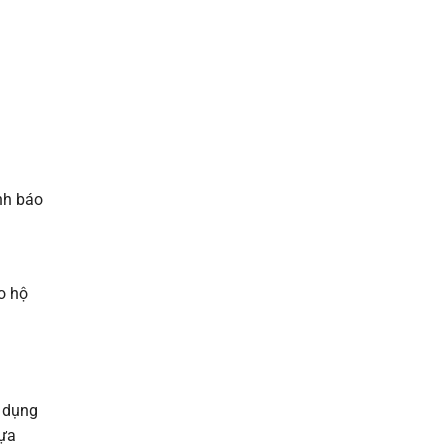
nh báo
o hộ
 dụng
ựa