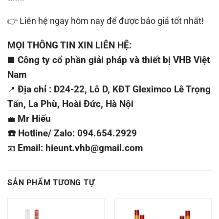
👉 Liên hệ ngay hôm nay để được báo giá tốt nhất!
MỌI THÔNG TIN XIN LIÊN HỆ:
Công ty cổ phần giải pháp và thiết bị VHB Việt
🏢
Nam
Địa chỉ : D24-22, Lô D, KĐT Gleximco Lê Trọng
📍
Tấn, La Phù, Hoài Đức, Hà Nội
Mr Hiếu
💼
☎️ Hotline/ Zalo: 094.654.2929
Email: hieunt.vhb@gmail.com
📧
SẢN PHẨM TƯƠNG TỰ