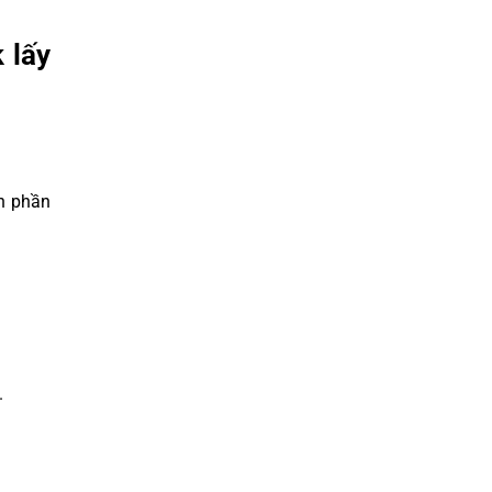
 lấy
ến phần
.