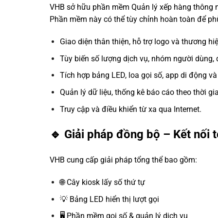
VHB sở hữu phần mềm Quản lý xếp hàng thông mi
Phần mềm này có thể tùy chỉnh hoàn toàn để phù 
Giao diện thân thiện, hỗ trợ logo và thương hiệ
Tùy biến số lượng dịch vụ, nhóm người dùng, q
Tích hợp bảng LED, loa gọi số, app di động v
Quản lý dữ liệu, thống kê báo cáo theo thời gi
Truy cập và điều khiển từ xa qua Internet.
🔹 Giải pháp đồng bộ – Kết nối 
VHB cung cấp giải pháp tổng thể bao gồm:
🌐 Cây kiosk lấy số thứ tự
💡 Bảng LED hiển thị lượt gọi
🖥️ Phần mềm gọi số & quản lý dịch vụ