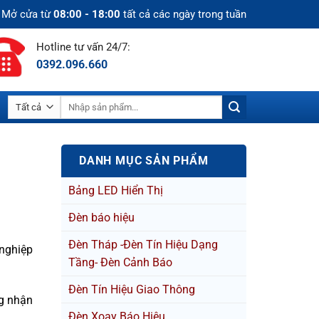
Mở cửa từ
08:00 - 18:00
tất cả các ngày trong tuần
Hotline tư vấn 24/7:
0392.096.660
Tìm
kiếm:
DANH MỤC SẢN PHẨM
Bảng LED Hiển Thị
Đèn báo hiệu
Đèn Tháp -Đèn Tín Hiệu Dạng
 nghiệp
Tầng- Đèn Cảnh Báo
Đèn Tín Hiệu Giao Thông
ng nhận
Đèn Xoay Báo Hiệu