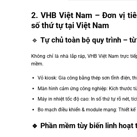
2. VHB Việt Nam – Đơn vị tiê
số thứ tự tại Việt Nam
🔹
Tự chủ toàn bộ quy trình – t
Không chỉ là nhà lắp ráp, VHB Việt Nam trực ti
mềm.
Vỏ kiosk: Gia công bằng thép sơn tĩnh điện, thi
Màn hình cảm ứng công nghiệp: Kích thước từ 1
Máy in nhiệt tốc độ cao: In số thứ tự rõ nét, t
Bo mạch điều khiển & module mạng: Thiết kế r
🔹 Phần mềm tùy biến linh hoạt 