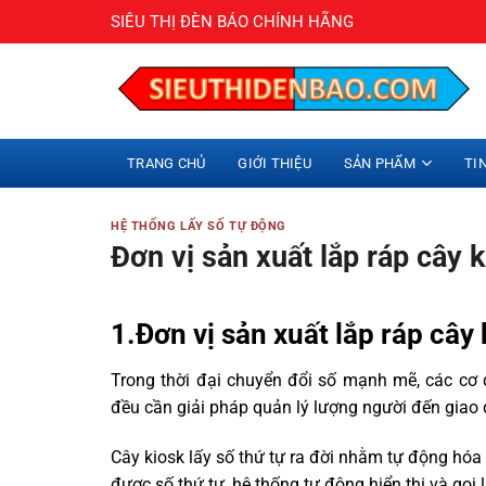
Bỏ
SIÊU THỊ ĐÈN BÁO CHÍNH HÃNG
qua
nội
dung
TRANG CHỦ
GIỚI THIỆU
SẢN PHẨM
TI
HỆ THỐNG LẤY SỐ TỰ ĐỘNG
Đơn vị sản xuất lắp ráp cây 
1.Đơn vị sản xuất lắp ráp cây
Trong thời đại chuyển đổi số mạnh mẽ, các cơ 
đều cần giải pháp quản lý lượng người đến giao 
Cây kiosk lấy số thứ tự ra đời nhằm tự động hóa
được số thứ tự, hệ thống tự động hiển thị và gọi 