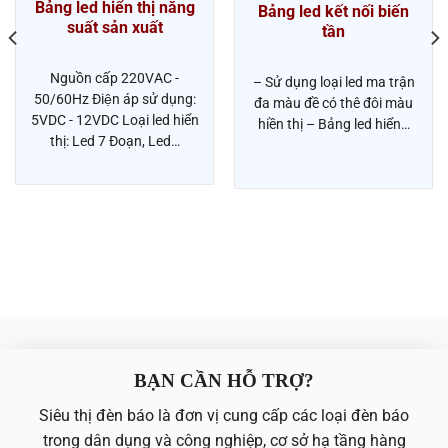
Bảng led hiển thị năng
Bảng led kết nối biến
suất sản xuất
tần
Nguồn cấp 220VAC -
– Sử dụng loại led ma trận
50/60Hz Điện áp sử dụng:
đa màu đề có thê đôi màu
5VDC - 12VDC Loại led hiển
hiền thị – Bảng led hiển…
thị: Led 7 Đoạn, Led…
BẠN CẦN HỖ TRỢ?
Siêu thị đèn báo là đơn vị cung cấp các loại đèn báo
trong dân dụng và công nghiệp, cơ sở hạ tầng hàng